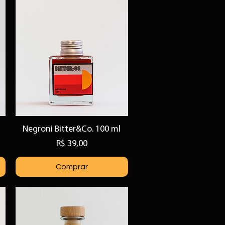
Negroni Bitter&Co. 100 ml
Visualização rápida
Preço
R$ 39,00
Comprar