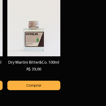
l
Dry Martini Bitter&Co. 100ml
Visualização rápida
Preço
R$ 39,00
Comprar