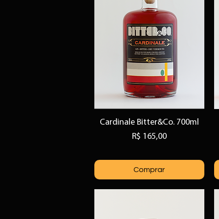
Cardinale Bitter&Co. 700ml
Visualização rápida
Preço
R$ 165,00
Comprar