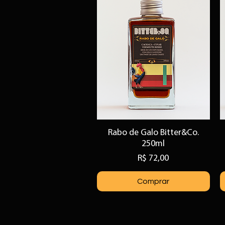
Rabo de Galo Bitter&Co.
Visualização rápida
250ml
Preço
R$ 72,00
Comprar