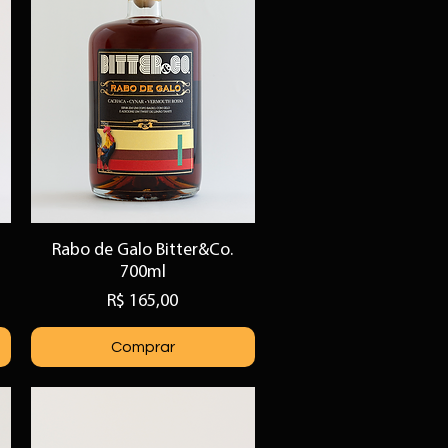
Rabo de Galo Bitter&Co.
Visualização rápida
700ml
Preço
R$ 165,00
Comprar