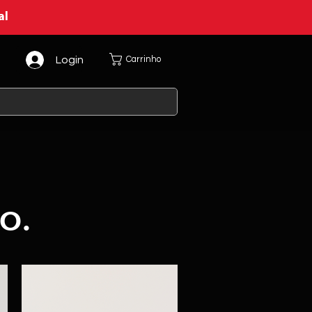
al
Login
Carrinho
o.