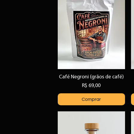
Café Negroni (grãos de café)
Visualização rápida
Preço
R$ 69,00
Comprar